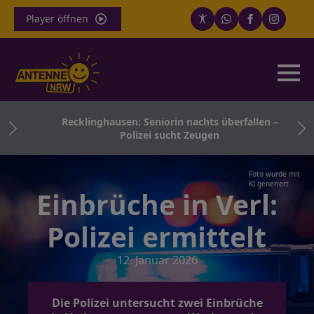
Player öffnen
Recklinghausen: Seniorin nachts überfallen –
Polizei sucht Zeugen
Foto wurde mit
KI generiert
Einbrüche in Verl:
Polizei ermittelt
12. Januar 2026
Die Polizei untersucht zwei Einbrüche