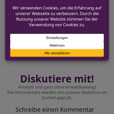
können. Die Ermittlungen dauern an.
VORHERIGER BEITRAG
Vorsicht vor Love-Scamming: Hagenerin
verliert Zehntausende Euro
NÄCHSTER BEITRAG
E-Scooter-Fahrer bei Unfall leicht verletzt
Diskutiere mit!
Anonym und ganz ohne Anmeldezwang!
Alle Kommentare werden von unserer Redaktion im
Vorfeld geprüft.
Schreibe einen Kommentar