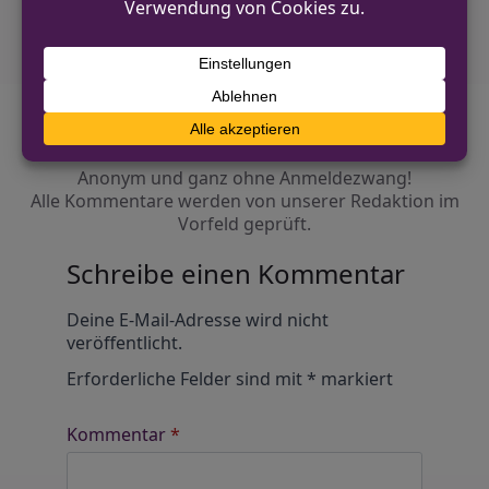
Diskutiere mit!
Anonym und ganz ohne Anmeldezwang!
Alle Kommentare werden von unserer Redaktion im
Vorfeld geprüft.
Schreibe einen Kommentar
Alternative:
Deine E-Mail-Adresse wird nicht
veröffentlicht.
Erforderliche Felder sind mit
*
markiert
Kommentar
*