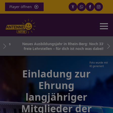
Player öffnen
Kreis
Neues Ausbildungsjahr in Rhein-Berg: Noch 331
freie Lehrstellen – für dich ist noch was dabei!
Foto wurde mit
KI generiert
Einladung zur
Ehrung
langjähriger
Mitglieder der