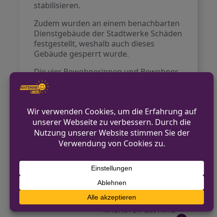
stabilisieren.
Zudem wurden an einem benachbarten
Dienstgebäude der Stadtwerke Schäden
festgestellt, weshalb auch dieses
Gebäude gesperrt wurde.
Die vier Bewohnerinnen und Bewohner
des gefährdeten Hauses konnten
vorübergehend bei Verwandten
untergebracht werden. Der Einsatz der
Feuerwehr wurde um 02:30 Uhr am
Samstagmorgen abgeschlossen und die
Einsatzstelle an das Bauamt der Stadt
übergeben.
VORHERIGER BEITRAG
Alkoholisierter PKW-Fahrer begeht
Unfallflucht in Hagen
NÄCHSTER BEITRAG