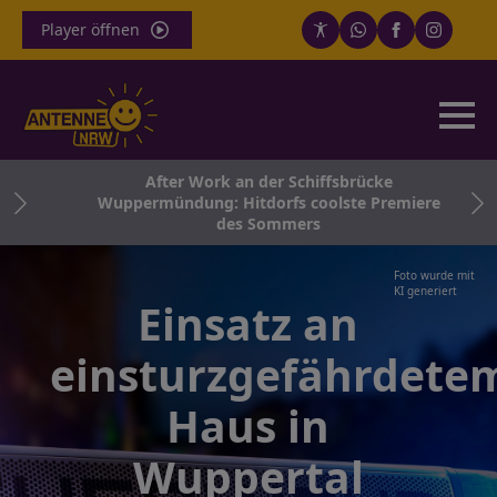
Player öffnen
After Work an der Schiffsbrücke
Wuppermündung: Hitdorfs coolste Premiere
des Sommers
Foto wurde mit
KI generiert
Einsatz an
einsturzgefährdete
Haus in
Wuppertal