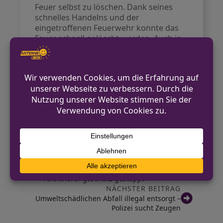
Feuer selbst zu löschen. Dank seines
schnelles Handelns und der
eingetroffenen Feuerwehr konnte das
Feuer schnell gelöscht werden. Auch in
diesem Fall gab es Sachschäden, jedoch
kamen keine Personen zu Schaden.
Die Ermittlungen zur Brandursache
laufen weiter. Die Polizei bittet um
Hinweise von Personen, die verdächtige
Beobachtungen im Umfeld der
Brandorte gemacht haben.
VORHERIGER BEITRAG
E-Scooter-Fahrerin ohne
Versicherungsschutz gestoppt
NÄCHSTER BEITRAG
Umweltschädlichen Abfall illegal entsorgt –
Polizei sucht Zeugen