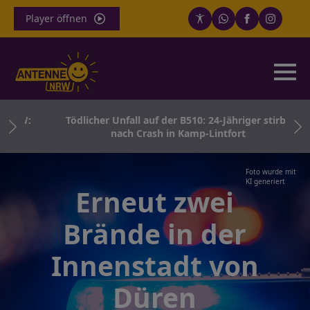
Player öffnen
NRW:
Tödlicher Unfall auf der B510: 24-Jähriger stirbt
nach Crash in Kamp-Lintfort
Foto wurde mit
KI generiert
Erneut zwei
Brände in der
Innenstadt von
Düren