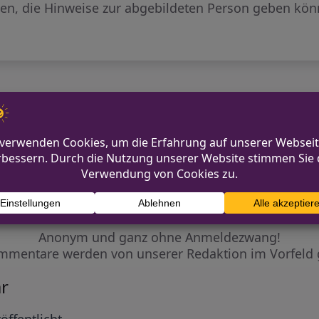
gen, die Hinweise zur abgebildeten Person geben könn
en Telefonbetrüger geht weiter
Einbruch in Einfamilienha
Diskutiere mit!
Anonym und ganz ohne Anmeldezwang!
mmentare werden von unserer Redaktion im Vorfeld 
r
öffentlicht.