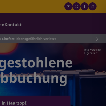
en
Kontakt
ensgefährlich verletzt
Foto wurde mit
KI generiert
 gestohlene
 Abbuchung
 in Haarzopf.