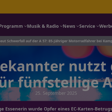
Programm
Musik & Radio
News
Service
Werb
ll auf der A 57: 85-Jähriger Motorradfahrer bei Kamp-Lintfort leb
ekannter nutzt
für fünfstellige
25. September 2025
ige Essenerin wurde Opfer eines EC-Karten-Betrugs