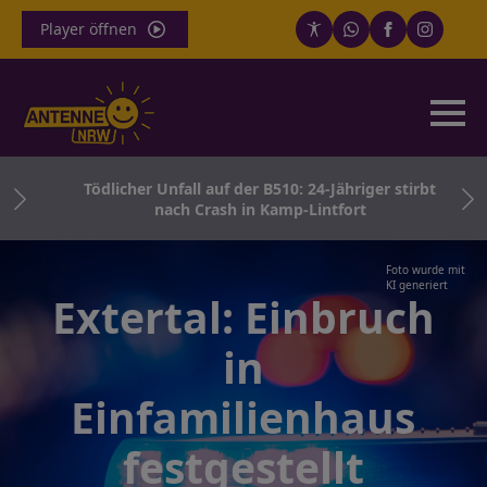
Player öffnen
RW:
Tödlicher Unfall auf der B510: 24-Jähriger stirbt
nach Crash in Kamp-Lintfort
Foto wurde mit
KI generiert
Extertal: Einbruch
in
Einfamilienhaus
festgestellt