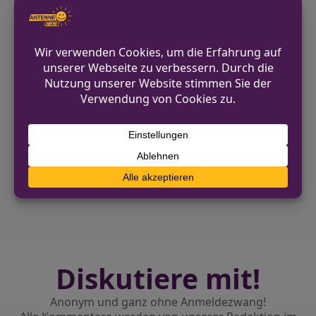
Polizei Lippe
05231 6090
https://lippe.polizei.nrw/
VORHERIGER BEITRAG
Körperverletzungsdelikte in Bad Salzuflen:
Ermittlungen laufen
NÄCHSTER BEITRAG
Schwerer Verkehrsunfall in Selm: Kradfahrer
verletzt
Diskutiere mit!
Anonym und ganz ohne Anmeldezwang!