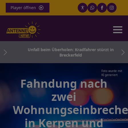
Player öffnen
ger
Unfall beim Überholen: Kradfahrer stürzt in
Breckerfeld
Foto wurde mit
KI generiert
Fahndung nach
zwei
Wohnungseinbreche
in Kerpen und