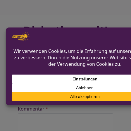
Diskutiere mit!
Anonym und ganz ohne Anmeldezwang!
Alle Kommentare werden von unserer Redaktion im
Vorfeld geprüft.
Schreibe einen Kommentar
Alternative:
Deine E-Mail-Adresse wird nicht
veröffentlicht.
Erforderliche Felder sind mit
*
markiert
Kommentar
*