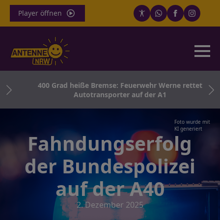
Player öffnen
r –
400 Grad heiße Bremse: Feuerwehr Werne rettet
Autotransporter auf der A1
Foto wurde mit
KI generiert
Fahndungserfolg
der Bundespolizei
auf der A40
2. Dezember 2025