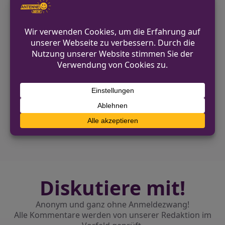
Abschluss aller notwendigen
Maßnahmen wurde er dem Haftrichter
des Amtsgerichts Geldern vorgeführt.
VORHERIGER BEITRAG
Unfall zwischen Auto und E-Scooter auf
Wittekindstraße in Dortmund
NÄCHSTER BEITRAG
Verkehrsunfallfluchten im Kreis Mettmann –
Hinweise gesucht
Diskutiere mit!
Anonym und ganz ohne Anmeldezwang!
Alle Kommentare werden von unserer Redaktion im