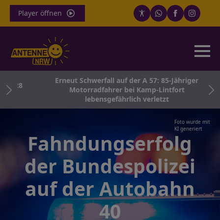
Player öffnen
Erneut Schwerfall auf der A 57: 85-Jähriger
 2028
Motorradfahrer bei Kamp-Lintfort
lebensgefährlich verletzt
Foto wurde mit
KI generiert
Fahndungserfolg
der Bundespolizei
auf der Autobahn
40