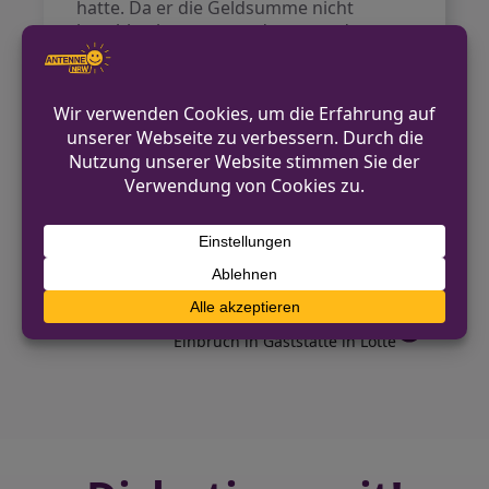
hatte. Da er die Geldsumme nicht
bezahlen konnte, wurde er von der
Bundespolizei verhaftet und zur
weiteren Sachverhaltsaufklärung ins
Bundespolizeirevier Kempen gebracht.
Nach Abschluss der polizeilichen
Maßnahmen wurde der Mann in die
Justizvollzugsanstalt Willich gebracht.
VORHERIGER BEITRAG
20-Jähriger von drei Männern geschlagen
und ausgeraubt
NÄCHSTER BEITRAG
Einbruch in Gaststätte in Lotte