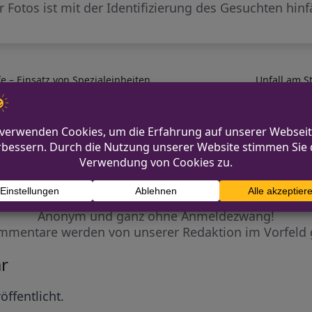
r Fotos ist mit der Identifizierung des Gesuchten hin
 – Einsatz von Spezialeinheiten
Unfall am S
Diskutiere mit!
Anonym und ganz ohne Anmeldezwang!
mmentare werden von unserer Redaktion im Vorfeld 
r
öffentlicht.