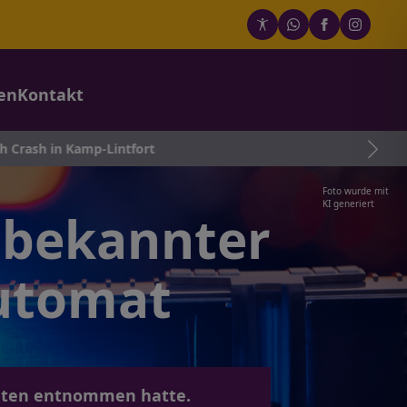
en
Kontakt
mp-Lintfort
Foto wurde mit
KI generiert
bekannter
utomat
omaten entnommen hatte.