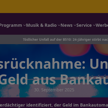
Programm
Musik & Radio
News
Service
Werb
Tödlicher Unfall auf der B510: 24-Jähriger stirbt nach Crash in Ka
srücknahme: Un
Geld aus Banka
30. September 2025
erdächtiger identifiziert, der Geld im Bankaut