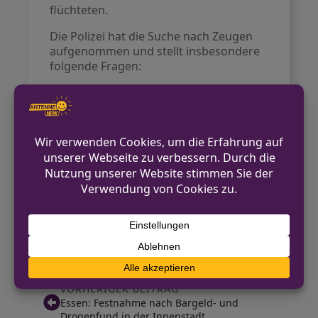
flüchteten.
Die Polizei hat die Suche nach Zeugen
aufgenommen und stellt insbesondere
folgende Fragen:
Wer hat am Samstag im Bereich
Europaring verdächtige
Beobachtungen gemacht?
Sind die beschriebenen Personen
bereits vor der Tatzeit im
Wohngebiet aufgefallen?
Wurden Anwohner am selben Tag
ebenfalls von falschen Polizisten
oder unangekündigten
Handwerkern kontaktiert?
VORHERIGER BEITRAG
Essen: Festnahme nach Bargeld- und
Drogenfund in der Innenstadt