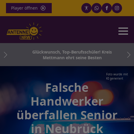
Player öffnen
für
Glückwunsch, Top-Berufsschüler! Kreis
Co.
Mettmann ehrt seine Besten
Foto wurde mit
KI generiert
Falsche
Handwerker
überfallen Senior
in Neubrück