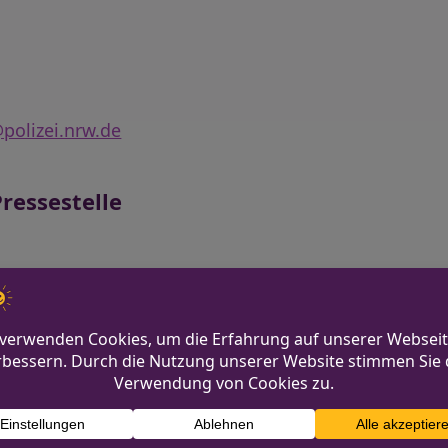
polizei.nrw.de
ressestelle
.nrw.de
gerät in Gegenverkehr
Zeugensuche na