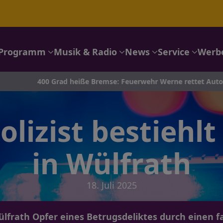
Programm
Musik & Radio
News
Service
Werb
0 Grad heiße Bremse: Feuerwehr Werne rettet Autotransporter a
olizist bestiehlt
in Wülfrath
18. Juli 2025
ülfrath Opfer eines Betrugsdeliktes durch einen fa