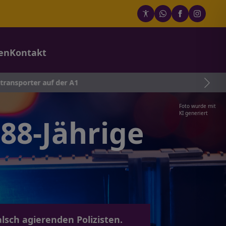
en
Kontakt
uf der A1
Foto wurde mit
KI generiert
 88-Jährige
lsch agierenden Polizisten.