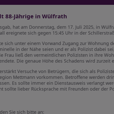
lt 88-Jährige in Wülfrath
 ausgab, hat am Donnerstag, dem 17. Juli 2025, in Wülfr
ll ereignete sich gegen 15:45 Uhr in der Schillerstra
te sich unter einem Vorwand Zugang zur Wohnung der 
iminelle in der Nähe seien und er als Polizist dabei s
ie Frau ließ den vermeintlichen Polizisten in ihre Wo
ete. Die genaue Höhe des Schadens wird zurzeit er
verstärkt Versuche von Betrügern, die sich als Polizis
egion Mettmann vorkommen. Betroffene werden drin
sen. Es sollte immer ein Dienstausweis verlangt we
ht sollte lieber Rücksprache mit Freunden oder der P
en Sie sich bitte an: