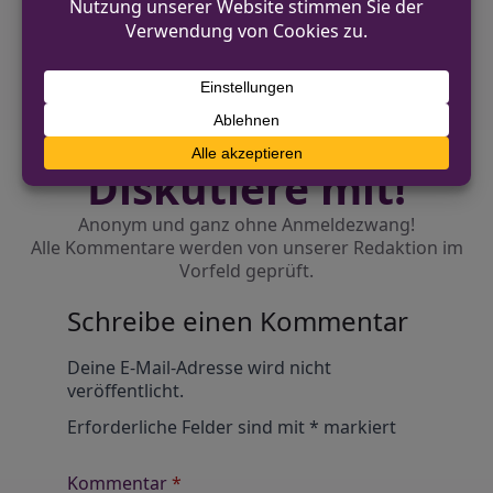
34-Jähriger nach Autoaufbrüchen in
Münster festgenommen
Diskutiere mit!
Anonym und ganz ohne Anmeldezwang!
Alle Kommentare werden von unserer Redaktion im
Vorfeld geprüft.
Schreibe einen Kommentar
Alternative:
Deine E-Mail-Adresse wird nicht
veröffentlicht.
Erforderliche Felder sind mit
*
markiert
Kommentar
*