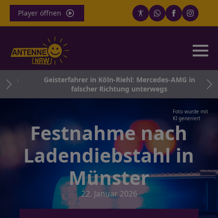
Player öffnen
bahn
Geisterfahrer in Köln-Riehl: Mercedes-AMG in
falscher Richtung unterwegs
Foto wurde mit
KI generiert
Festnahme nach
Ladendiebstahl in
Münster
22. Januar 2026