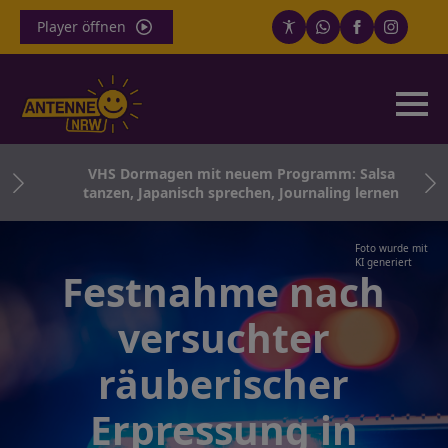
Player öffnen
VHS Dormagen mit neuem Programm: Salsa
tanzen, Japanisch sprechen, Journaling lernen
Foto wurde mit
KI generiert
Festnahme nach
versuchter
räuberischer
Erpressung in