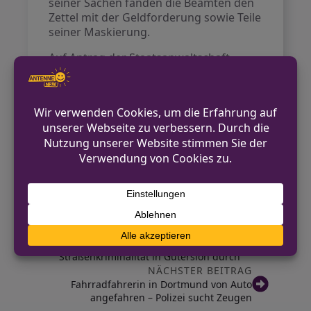
seiner Sachen fanden die Beamten den
Zettel mit der Geldforderung sowie Teile
seiner Maskierung.
Auf Antrag der Staatsanwaltschaft
wurde der 37-jährige, polizeibekannte
Mann noch am 14. Oktober 2025 dem
Haftrichter vorgeführt, der
Untersuchungshaft anordnete. Zudem
wurde eine richterliche Anordnung zur
Durchsuchung seiner Wohnung
erlassen, bei der die Tatkleidung des
Verdächtigen sichergestellt wurde.
VORHERIGER BEITRAG
Polizei führt Kontrollen zur Bekämpfung
Straßenkriminalität in Gütersloh durch
NÄCHSTER BEITRAG
Fahrradfahrerin in Dortmund von Auto
angefahren – Polizei sucht Zeugen