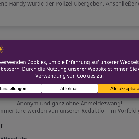
ene Handy wurde der Polizei übergeben. Anschließend
Feuerwehr Ennepetal: Ausgel
Diskutiere mit!
Anonym und ganz ohne Anmeldezwang!
mmentare werden von unserer Redaktion im Vorfeld 
r
öffentlicht.