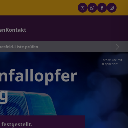
en
Kontakt
prüfen
Foto wurde mit
KI generiert
nfallopfer
g
festgestellt.