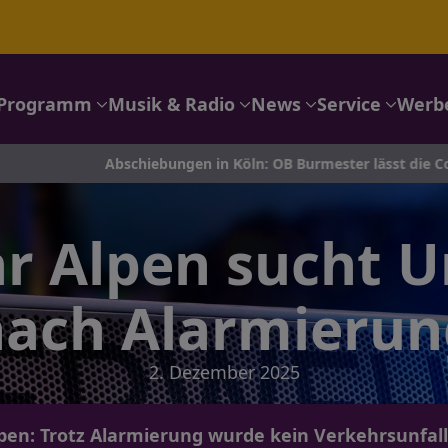
Programm
Musik & Radio
News
Service
Werb
Abschiebungen in Köln: OB Burmester lässt die Coesfeld-Liste 
 Alpen sucht U
nach Alarmierun
2. Dezember 2025
lpen: Trotz Alarmierung wurde kein Verkehrsunfall 