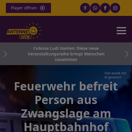
Player öffnen
en
Colonia Ludi Xanten: Diese neue
och
Veranstaltungsreihe bringt Menschen
zusammen
Foto wurde mit
KI generiert
Feuerwehr befreit
Person aus
Zwangslage am
Hauptbahnhof