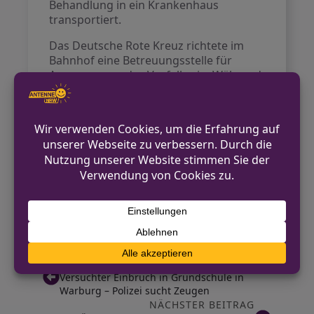
Behandlung in ein Krankenhaus
transportiert.
Das Deutsche Rote Kreuz richtete im
Bahnhof eine Betreuungsstelle für
Augenzeugen des Vorfalls ein. Während
der Rettungsmaßnahmen kam es zu
Einschränkungen im öffentlichen
Nahverkehr sowie zu
Verkehrsbehinderungen. Die Polizei hat
die Ermittlungen zur Ursache des
Vorfalls aufgenommen. Insgesamt
waren rund 40 Einsatzkräfte von
Feuerwehr, Rettungsdienst und Polizei
im Einsatz.
VORHERIGER BEITRAG
Versuchter Einbruch in Grundschule in
Warburg – Polizei sucht Zeugen
NÄCHSTER BEITRAG