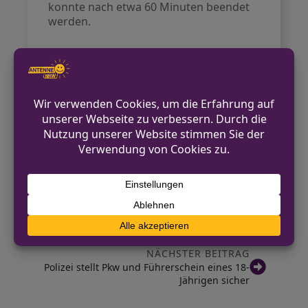
konnte nach etwa 60 Minuten beendet
werden.
Kontakt für Hinweise /
Pressestelle
Freiwillige Feuerwehr Breckerfeld
0151 223 588 38
hendrik.binder@feuerwehr-
breckerfeld.de
https://feuerwehr-breckerfeld.de
VORHERIGER BEITRAG
Polizei Borken: Geschwindigkeitskontrollen
zur Unfallvermeidung
NÄCHSTER BEITRAG
Polizei stellt Pkw und Führerschein eines 18-
Jährigen sicher