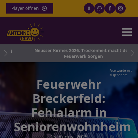
Player öffnen
ung
Neusser Kirmes 2026: Trockenheit macht dem
Feuerwerk Sorgen
Foto wurde mit
KI generiert
Feuerwehr
Breckerfeld:
Fehlalarm in
Seniorenwohnheim
15. August 2025