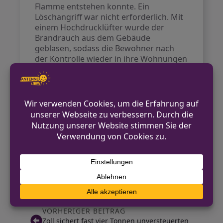
Flamme entstehen konnte. Ein
Löschangriff war nicht erforderlich. Mit
einem Hochdrucklüfter wurde der
Brandrauch aus dem Gebäude
geblasen, sodass die Bewohner nach
der Kontrolle wieder in ihre Wohnungen
zurückkehren konnten.
Die Feuerwehr Goch weist darauf hin,
dass Rauchmelder in allen
Wohngebäuden in Nordrhein-Westfalen
Pflicht sind. Sie müssen in
Schlafräumen, Kinderzimmern und
Fluren installiert werden, die als
Fluchtwege dienen. Rauchmelder sind
entscheidend für die Brandverhütung
und können Leben retten.
VORHERIGER BEITRAG
Zoll sichert fast vier Tonnen unversteuerten