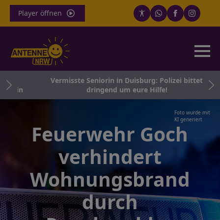
Player öffnen
nd
Vermisste Seniorin in Duisburg: Polizei bittet
hein
dringend um eure Hilfe!
Foto wurde mit
KI generiert
Feuerwehr Goch
verhindert
Wohnungsbrand
durch