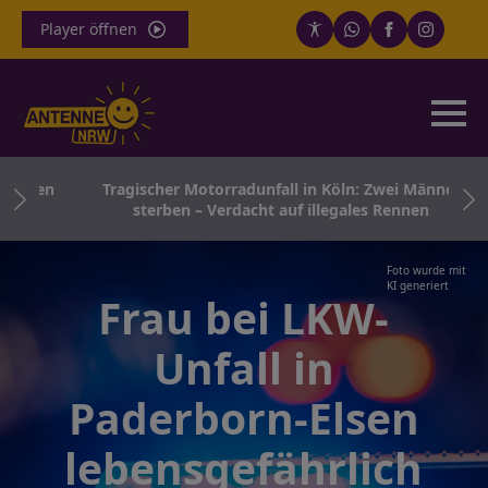
Player öffnen
ollen
Tragischer Motorradunfall in Köln: Zwei Männer
n
sterben – Verdacht auf illegales Rennen
Foto wurde mit
KI generiert
Frau bei LKW-
Unfall in
Paderborn-Elsen
lebensgefährlich