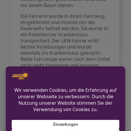
vor einem Baum stehen.
Die Fahrerin wurde in ihrem Fahrzeug
eingeklemmt und musste von der
Feuerwehr befreit werden. Sie wurde in
ein Paderborner Krankenhaus
transportiert. Der LKW-Fahrer erlitt
leichte Verletzungen und wurde
ebenfalls ins Krankenhaus gebracht.
Beide Fahrzeuge waren nach dem Unfall
nicht mehr fahrbereit und mussten
abgeschleppt werden.
Die Münsterstraße war während der
Unfallaufnahme und Bergungsarbeiten
für etwa drei Stunden vollständig
gesperrt. Der Verkehr wurde
umgeleitet.
Kontakt für Hinweise /
Pressestelle