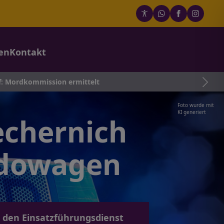
en
Kontakt
 ermittelt
Foto wurde mit
KI generiert
echernich
ndowagen
 den Einsatzführungsdienst