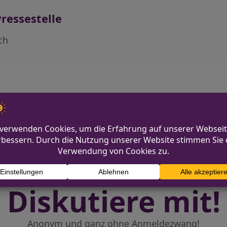
ressestelle
ch
rzeuge beim Brunnenfest
Freiwillige Feuerwehr Mech
Diskutiere mit!
Anonym und ganz ohne Anmeldezwang!