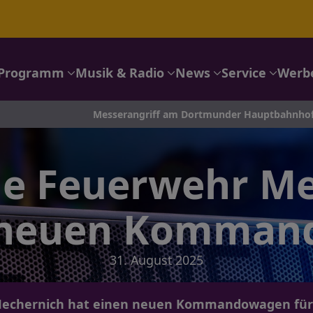
Programm
Musik & Radio
News
Service
Werb
Messerangriff am Dortmunder Hauptbahnhof: Mordkommission
ige Feuerwehr M
 neuen Komma
31. August 2025
 Mechernich hat einen neuen Kommandowagen für