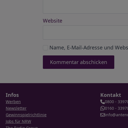
Website
Name, E-Mail-Adresse und Webs
Infos
Kontakt
Werben
0800 - 3397
Newsletter
0160 - 3397
Gewinnspielrichtlinie
info@anten
Jobs für NRW
The Radio Group