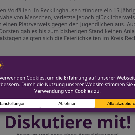
en Vorfällen. In Recklinghausen zündete ein 15-Jähr
Nähe von Menschen, verletzte jedoch glücklicherwei
h einen Platzverweis gegen den Jugendlichen aus. Au
 Dorsten gab es bis zum bisherigen Stand keinen Anl
stagen zeigten sich die Feierlichkeiten im Kreis Re
schädigt
Karneval
Diskutiere mit!
Anonym und ganz ohne Anmeldezwang!