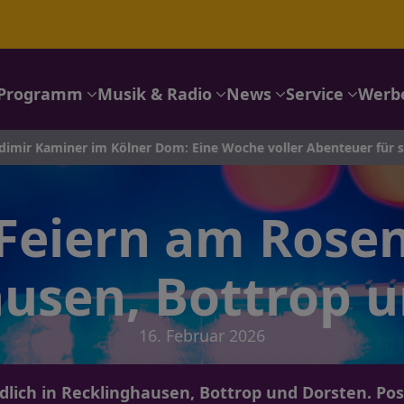
Programm
Musik & Radio
News
Service
Werb
 Kaminer im Kölner Dom: Eine Woche voller Abenteuer für sein
 Feiern am Ros
usen, Bottrop 
16. Februar 2026
dlich in Recklinghausen, Bottrop und Dorsten. Posi