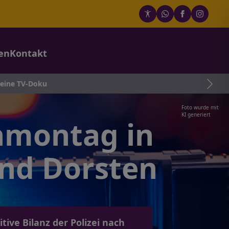
en
Kontakt
e TV-Doku
Foto wurde mit
KI generiert
enmontag in
und Dorsten
tive Bilanz der Polizei nach