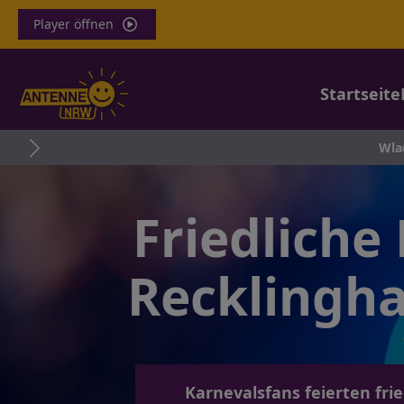
Player öffnen
Startseite
Wladimir
Friedliche
Recklingha
Karnevalsfans feierten frie