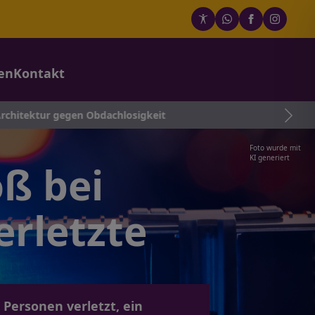
en
Kontakt
egen Obdachlosigkeit
Foto wurde mit
KI generiert
ß bei
rletzte
Personen verletzt, ein