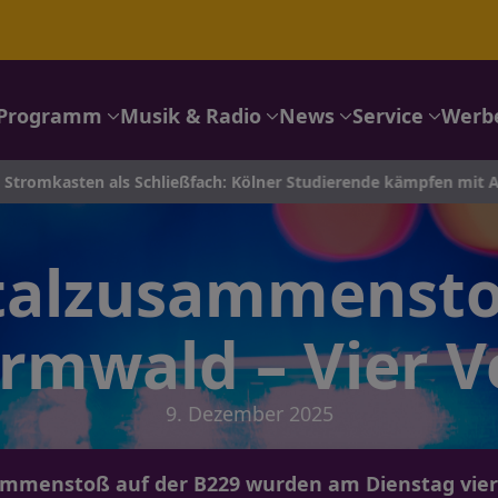
Programm
Musik & Radio
News
Service
Werb
als Schließfach: Kölner Studierende kämpfen mit Architektur g
talzusammensto
rmwald – Vier Ve
9. Dezember 2025
mmenstoß auf der B229 wurden am Dienstag vier 