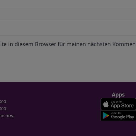
ite in diesem Browser für meinen nächsten Komment
Apps
000
000
ne.nrw