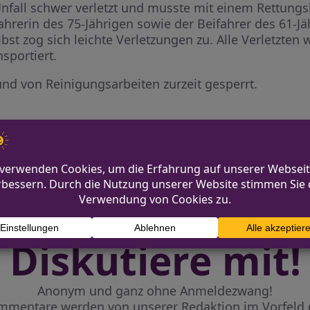
nfall schwer verletzt und musste mit einem Rettungs
hrerin des 75-Jährigen sowie der Beifahrer des 61-Jä
lbst zog sich leichte Verletzungen zu. Alle Verletzte
sportiert.
und von Reinigungsarbeiten zurzeit gesperrt.
Poliz
Diskutiere mit!
Anonym und ganz ohne Anmeldezwang!
mmentare werden von unserer Redaktion im Vorfeld 