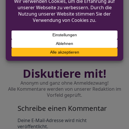
VORHERIGER BEITRAG
Fußgänger in Pempelfort bei Unfall
lebensgefährlich verletzt
NÄCHSTER BEITRAG
Versuchter Raub auf Kiosk in Düsseldorf-
Hassels
Diskutiere mit!
Anonym und ganz ohne Anmeldezwang!
Alle Kommentare werden von unserer Redaktion im
Vorfeld geprüft.
Schreibe einen Kommentar
Alternative:
Deine E-Mail-Adresse wird nicht
veröffentlicht.