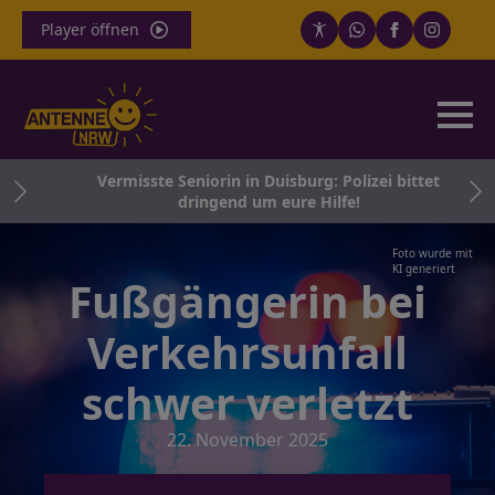
Player öffnen
d
Vermisste Seniorin in Duisburg: Polizei bittet
ein
dringend um eure Hilfe!
Foto wurde mit
KI generiert
Fußgängerin bei
Verkehrsunfall
schwer verletzt
22. November 2025