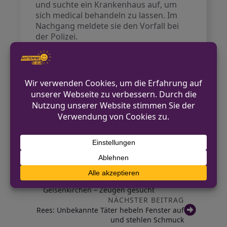
und suchte ein Krankenhaus auf, um
sich medical behandeln zu lassen. Im
Nachgang meldete sie den Vorfall bei
der Polizei.
Die Polizei bittet nun um Hinweise von
Zeugen, die den Vorfall beobachtet
haben oder Informationen zum weißen
Auto oder dem unbekannten Fahrer
geben können. Die Ermittlungen sind im
Gange, und die Behörde ist daran
interessiert, den Fahrer zu finden, um
den Sachverhalt zu klären.
VORHERIGER BEITRAG
Wiederholter Betrugsversuch in
Gelsenkirchen – Zeugen gesucht
NÄCHSTER BEITRAG
Rees: Unbekannte Täter hebeln Fenster auf
und stehlen Schmuck