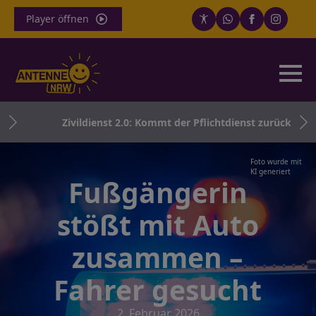
Player öffnen
er
Zivildienst 2.0: Kommt der Pflichtdienst zurück?
Foto wurde mit
KI generiert
Fußgängerin
stößt mit Auto
zusammen –
Fahrer gesucht
2. Februar 2026