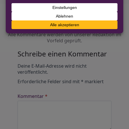
Diskutiere mit!
Anonym und ganz ohne Anmeldezwang!
Alle Kommentare werden von unserer Redaktion im
Vorfeld geprüft.
Schreibe einen Kommentar
Alternative:
Deine E-Mail-Adresse wird nicht
veröffentlicht.
Erforderliche Felder sind mit
*
markiert
Kommentar
*