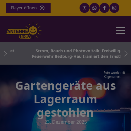
Player öffnen
ittet
Strom, Rauch und Photovoltaik: Freiwillige
Feuerwehr Bedburg-Hau trainiert den Ernstfall
Foto wurde mit
KI generiert
Gartengeräte aus
Lagerraum
gestohlen
23. Dezember 2025