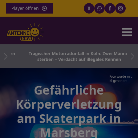
Player öffnen
ollen
Tragischer Motorradunfall in Köln: Zwei Männer
n
sterben – Verdacht auf illegales Rennen
Foto wurde mit
KI generiert
Gefährliche
Körperverletzung
am Skaterpark in
Marsberg