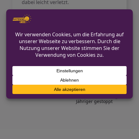
dabei leicht verletzt.
Die Polizei wurde schnell mobilisiert und
war mit mehreren Fahrzeugen am
Einsatzort. Die Beteiligten konnten
ermittelt werden. Die Ermittlungen zum
genauen Hergang des Vorfalls dauern
an.
VORHERIGER BEITRAG
Widerstand nach Ladendiebstahl in
Gelsenkirchen
NÄCHSTER BEITRAG
Fahren unter Medikamenteneinfluss: 65-
Jähriger gestoppt