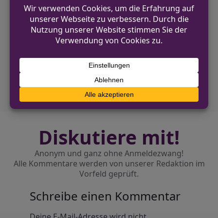
VORHERIGER BEITRAG
Einbruch in Gaststätte in Lichtenau-Husen –
Zeugen gesucht
NÄCHSTER BEITRAG
Versuchter Einbruch mit gestohlenem
Schlüssel in Paderborn
Diskutiere mit!
Anonym und ganz ohne Anmeldezwang!
Alle Kommentare werden von unserer Redaktion im
Vorfeld geprüft.
Schreibe einen Kommentar
Alternative:
Deine E-Mail-Adresse wird nicht