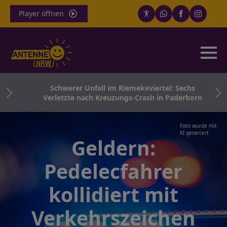
Player öffnen
und
Schwerer Unfall im Riemekeviertel: Sechs
Verletzte nach Kreuzungs-Crash in Paderborn
Foto wurde mit
KI generiert
Geldern:
Pedelecfahrer
kollidiert mit
Verkehrszeichen