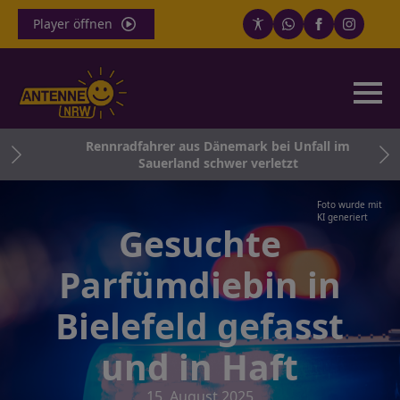
Player öffnen
atz
Rennradfahrer aus Dänemark bei Unfall im
Sauerland schwer verletzt
Foto wurde mit
KI generiert
Gesuchte
Parfümdiebin in
Bielefeld gefasst
und in Haft
15. August 2025