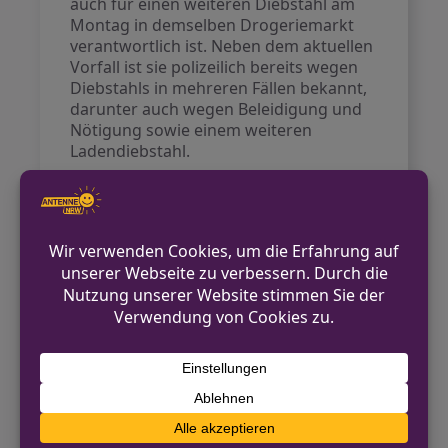
auch für einen weiteren Diebstahl am
Montag in demselben Drogeriemarkt
verantwortlich ist. Neben dem aktuellen
Vorfall ist sie polizeilich bereits wegen
Diebstahls in mehreren Fällen bekannt,
darunter auch wegen Beleidigung und
Nötigung sowie einem weiteren
Ladendiebstahl.
Die 21-Jährige wurde nach der
Festnahme zur Vollstreckung des
Haftbefehls an das Amtsgericht
Gütersloh überstellt.
Kontakt für Hinweise /
Pressestelle
Polizei Bielefeld
0521/545-0
pressestelle.bielefeld@polizei.nrw.de
https://bielefeld.polizei.nrw/