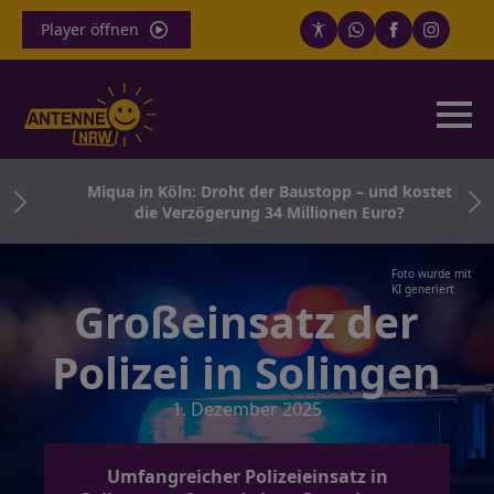
Player öffnen
nden
Miqua in Köln: Droht der Baustopp – und kostet
die Verzögerung 34 Millionen Euro?
Foto wurde mit
KI generiert
Großeinsatz der
Polizei in Solingen
1. Dezember 2025
Umfangreicher Polizeieinsatz in