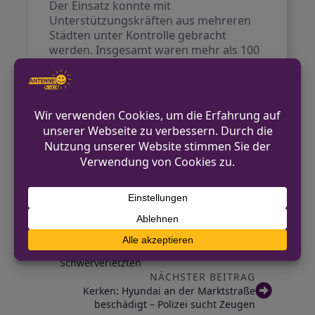
Der Einsatz konnte mit
Unterstützungskräften aus mehreren
Städten unter Kontrolle gebracht
werden. Insgesamt waren mehr als 100
Polizisten im Einsatz. Über 65 Personen
und 24 Fahrzeuge wurden kontrolliert.
Die Polizei ermittelt nun wegen
besonders schwerem
Landfriedensbruch, gefährlichem
Eingriff in den Straßenverkehr und
Widerstand.
Der Einsatz endete gegen 04:25 Uhr.
VORHERIGER BEITRAG
Verkehrsunfall in Olsberg mit drei
Schwerverletzten
NÄCHSTER BEITRAG
Kerken: Hyundai an der Marktstraße
beschädigt – Polizei sucht Zeugen