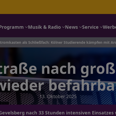
Programm
Musik & Radio
News
Service
Werb
ls Schließfach: Kölner Studierende kämpfen mit Architektur ge
traße nach groß
wieder befahrba
13. Oktober 2025
Gevelsberg nach 33 Stunden intensiven Einsatzes 