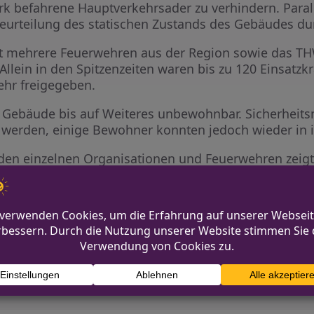
ark befahrene Hauptverkehrsader zu verhindern. Paral
eurteilung des statischen Zustands des Gebäudes du
it mehrere Feuerwehren aus der Region sowie das T
Allein in den Spitzenzeiten waren bis zu 120 Einsatzkrä
ehr freigegeben.
ene Gebäude bis auf Weiteres unbewohnbar. Sicherhe
 werden, einige Bewohner konnten jedoch wieder in
n einzelnen Organisationen und Feuerwehren zeigte 
ktive Hilfe.
er 12-Jähriger
Verkehrssicherheits