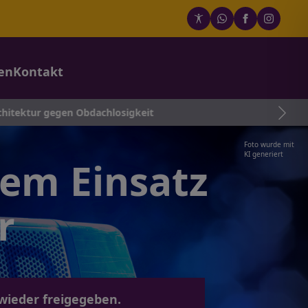
en
Kontakt
gen Obdachlosigkeit
Foto wurde mit
KI generiert
em Einsatz
r
wieder freigegeben.