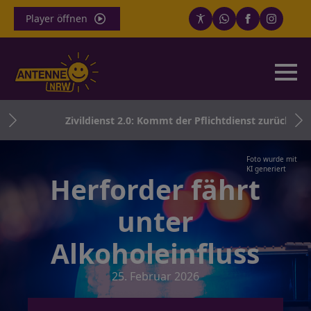
Player öffnen
der
Zivildienst 2.0: Kommt der Pflichtdienst zurück?
n
Foto wurde mit
KI generiert
Herforder fährt
unter
Alkoholeinfluss
25. Februar 2026