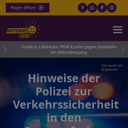
Player öffnen
Unfall in Lübbecke: PKW kracht gegen Eurobahn
am Bahnübergang
Foto wurde mit
KI generiert
Hinweise der
Polizei zur
Verkehrssicherheit
in den