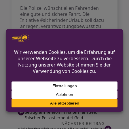
Die Polizei wünscht allen Fahrenden
eine gute und sichere Fahrt. Die
Initiative #sicherindenUrlaub soll dazu
anregen, verantwortungsbewusst zu
handeln.
Kontakt für Hinweise /
Pressestelle
Polizei Oberhausen
0208 826 22 22
pressestelle.oberhausen@polizei.nrw.de
https://oberhausen.polizei.nrw/
VORHERIGER BEITRAG
Betrug am Telefon in Haltern am See:
Falscher Polizist erbeutet Geld
NÄCHSTER BEITRAG