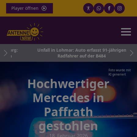
Player öffnen
nberg:
Unfall in Lohmar: Auto erfasst 91-jährigen
kum
Radfahrer auf der B484
Foto wurde mit
KI generiert
Hochwertiger
Mercedes in
Paffrath
gestohlen
18. Februar 2026