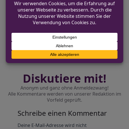
VORHERIGER BEITRAG
Kerken: Einbruch in Ladenlokal mit
Diebstahl von Tabakwaren
NÄCHSTER BEITRAG
Trickdieb entwendet Bargeld aus Kasse in
Radevormwald
Diskutiere mit!
Anonym und ganz ohne Anmeldezwang!
Alle Kommentare werden von unserer Redaktion im
Vorfeld geprüft.
Schreibe einen Kommentar
Alternative:
Deine E-Mail-Adresse wird nicht