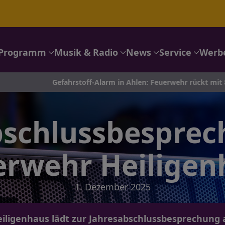
Programm
Musik & Radio
News
Service
Werb
Gefahrstoff-Alarm in Ahlen: Feuerwehr rückt mit 8 Fahrzeuge
bschlussbesprec
erwehr Heiligen
1. Dezember 2025
iligenhaus lädt zur Jahresabschlussbesprechung a