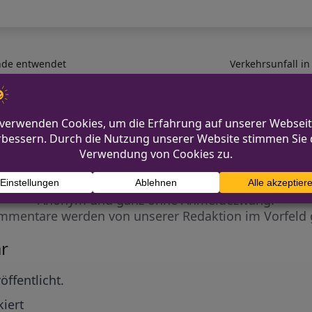
nde entwendet
Verkehrsunfall in 
Diskutiere mit!
Anonym und ganz ohne Anmeldezwang!
mmentare werden von unserer Redaktion im Vorfeld 
r
öffentlicht.
iert