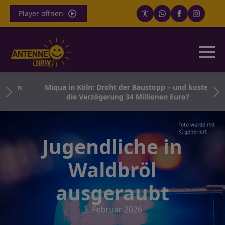
Player öffnen
nden
Miqua in Köln: Droht der Baustopp – und kostet
die Verzögerung 34 Millionen Euro?
Foto wurde mit
KI generiert
Jugendliche in
Waldbröl
ausgeraubt
3. Februar 2026