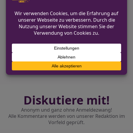
Er trug eine auffällige Basecap.
VORHERIGER BEITRAG
Autofahrer in Hagen mit gefälschtem
Führerschein angehalten
NÄCHSTER BEITRAG
Goldketten-Trick: Diebstahl bei Umarmung
in Bielefeld
Diskutiere mit!
Anonym und ganz ohne Anmeldezwang!
Alle Kommentare werden von unserer Redaktion im
Vorfeld geprüft.