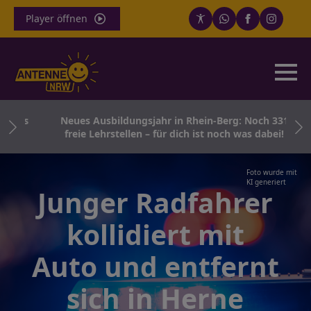
Player öffnen
Kreis
Neues Ausbildungsjahr in Rhein-Berg: Noch 331
freie Lehrstellen – für dich ist noch was dabei!
Foto wurde mit
KI generiert
Junger Radfahrer
kollidiert mit
Auto und entfernt
sich in Herne