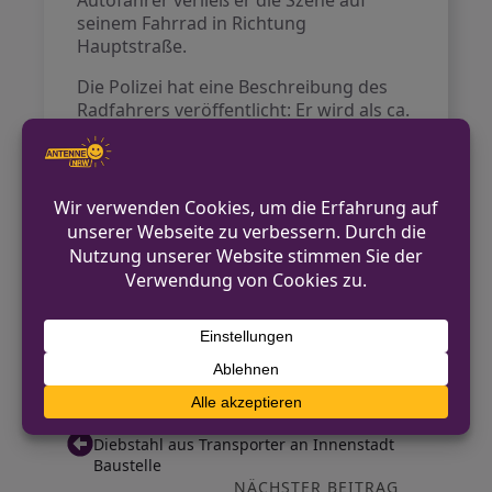
Autofahrer verließ er die Szene auf
seinem Fahrrad in Richtung
Hauptstraße.
Die Polizei hat eine Beschreibung des
Radfahrers veröffentlicht: Er wird als ca.
12 Jahre alt, männlich, mit schwarzen
Hosen und einem blauen Pullover
gekleidet beschrieben. Er fuhr ein
älteres Mountainbike.
Die Ermittlungen des Bochumer
Verkehrskommissariats dauern an.
Zeugen oder Personen, die
Informationen über den Radfahrer
haben, werden gebeten, sich zu melden.
VORHERIGER BEITRAG
Diebstahl aus Transporter an Innenstadt
Baustelle
NÄCHSTER BEITRAG