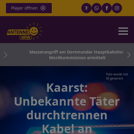
Player öffnen
ich
Messerangriff am Dortmunder Hauptbahnhof:
n
Mordkommission ermittelt
Foto wurde mit
KI generiert
Kaarst:
Unbekannte Täter
durchtrennen
Kabel an