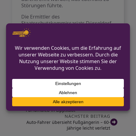
Störungen führte.
Die Ermittler des
Staatsschutzkommissariats Düsseldorf
stehen vor der Frage, ob es sich um
einen gezielten Sabotageakt gegen die
kritische Infrastruktur handelt. In
diesem Zusammenhang bitten die
Ermittler um Hinweise aus der
Bevölkerung: Wer hat im Tatzeitraum
Beobachtungen zu verdächtigen
Personen oder Fahrzeugen gemacht?
VORHERIGER BEITRAG
Mitarbeiterinnen sorgen für Festnahme von
Parfümdieb in Lippstadt
NÄCHSTER BEITRAG
Auto-Fahrer übersieht Fußgängerin – 60-
Jährige leicht verletzt