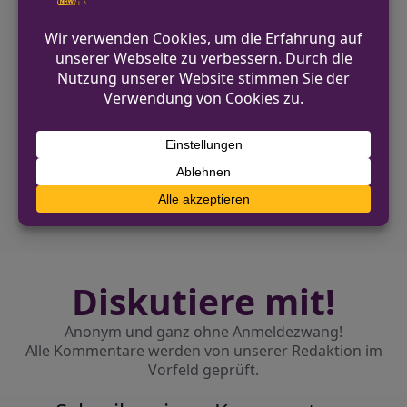
https://warendorf.polizei.nrw/
VORHERIGER BEITRAG
Staatsanwaltschaft ermittelt gegen
Dezernentin in Düren
NÄCHSTER BEITRAG
Ahlen: Schülerin bei Verkehrsunfall schwer
verletzt
Diskutiere mit!
Anonym und ganz ohne Anmeldezwang!
Alle Kommentare werden von unserer Redaktion im
Vorfeld geprüft.