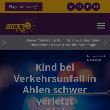
Player öffnen
und
Neuer Chefarzt in Köln: Dr. Alexander Adam
übernimmt das Institut für Pathologie
Foto wurde mit
KI generiert
Kind bei
Verkehrsunfall in
Ahlen schwer
verletzt
28. August 2025