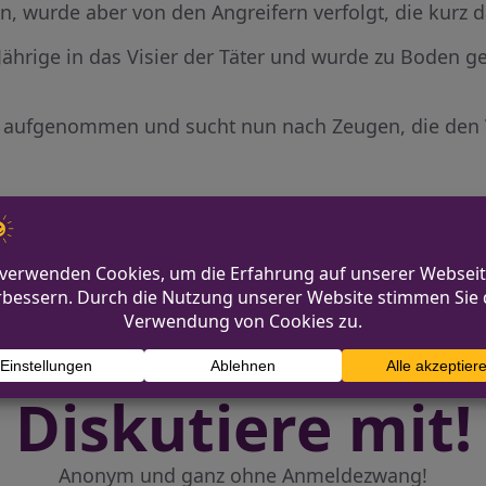
n, wurde aber von den Angreifern verfolgt, die kurz 
-Jährige in das Visier der Täter und wurde zu Boden g
en aufgenommen und sucht nun nach Zeugen, die den 
 verletzt – Zeugen gesucht
Rolleru
Diskutiere mit!
Anonym und ganz ohne Anmeldezwang!