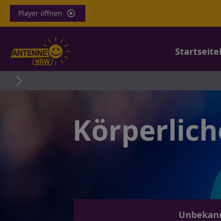
Player öffnen
Startseite
Pkw üb
Körperlich
Unbekannt