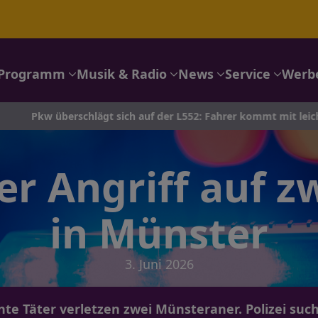
Programm
Musik & Radio
News
Service
Werb
erschlägt sich auf der L552: Fahrer kommt mit leichten Verlet
er Angriff auf 
in Münster
3. Juni 2026
e Täter verletzen zwei Münsteraner. Polizei suc