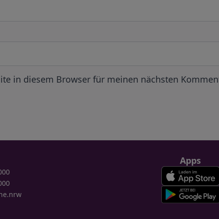
ite in diesem Browser für meinen nächsten Komment
Apps
000
000
ne.nrw