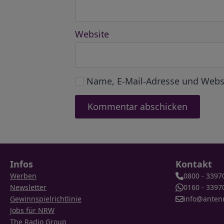
Website
Name, E-Mail-Adresse und Webs
Infos
Kontakt
Werben
0800 - 3397
Newsletter
0160 - 3397
Gewinnspielrichtlinie
info@anten
Jobs für NRW
The Radio Group