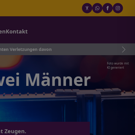
en
Kontakt
zungen davon
Foto wurde mit
KI generiert
zwei Männer
ht Zeugen.