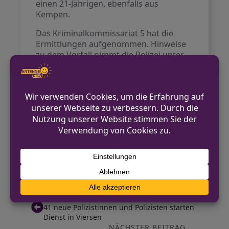
einen 21-Jährigen, ebenfalls aus
Kempen.
Das Kriminalkommissariat 5 hat die
Ermittlungen aufgenommen. Hinweise
zu dem Vorfall nimmt die Polizei unter
der Rufnummer 02162/377-0 entgegen.
Kontakt für Hinweise /
Pressestelle
Kreispolizeibehörde Viersen
02162/377-0
pressestelle.viersen@polizei.nrw.de
https://www.viersen.polizei.nrw/
VORHERIGER BEITRAG
41 neue Polizistinnen und Polizisten starten
Dienst in Viersen
NÄCHSTER BEITRAG