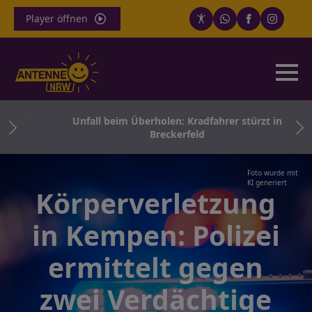
Player öffnen
ger
Unfall beim Überholen: Kradfahrer stürzt in
Breckerfeld
Foto wurde mit
KI generiert
Körperverletzung
in Kempen: Polizei
ermittelt gegen
zwei Verdächtige