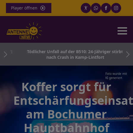
Player öffnen
NRW:
Tödlicher Unfall auf der B510: 24-Jähriger stirbt
nach Crash in Kamp-Lintfort
Foto wurde mit
KI generiert
Koffer sorgt für
Entschärfungseinsat
am Bochumer
Hauptbahnhof