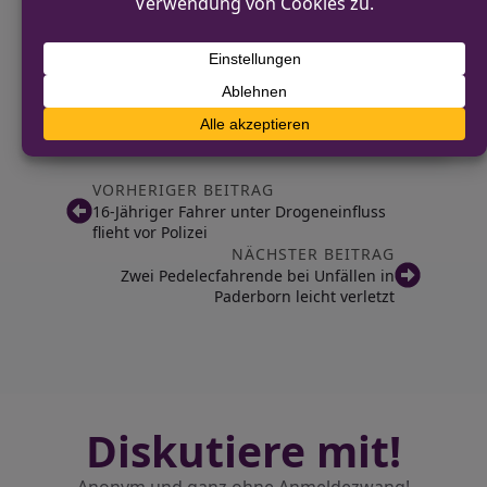
Bundespolizeidirektion Sankt Augustin
+49 (0) 231/ 56 22 47 – 1011
presse.do@polizei.bund.de
https://www.bundespolizei.de
VORHERIGER BEITRAG
16-Jähriger Fahrer unter Drogeneinfluss
flieht vor Polizei
NÄCHSTER BEITRAG
Zwei Pedelecfahrende bei Unfällen in
Paderborn leicht verletzt
Diskutiere mit!