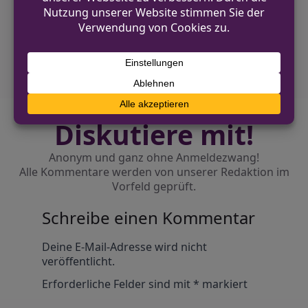
NÄCHSTER BEITRAG
Betrüger als falsche Polizeibeamte aktiv in
Kreis Kleve
Diskutiere mit!
Anonym und ganz ohne Anmeldezwang!
Alle Kommentare werden von unserer Redaktion im
Vorfeld geprüft.
Schreibe einen Kommentar
Alternative:
Deine E-Mail-Adresse wird nicht
veröffentlicht.
Erforderliche Felder sind mit
*
markiert