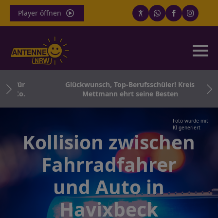
Player öffnen
ro für
Glückwunsch, Top-Berufsschüler! Kreis
d Co.
Mettmann ehrt seine Besten
Foto wurde mit
KI generiert
Kollision zwischen
Fahrradfahrer
und Auto in
Havixbeck