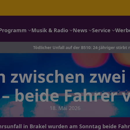
Programm
Musik & Radio
News
Service
Werb
Tödlicher Unfall auf der B510: 24-Jähriger stirbt nach Crash in K
on zwischen zwei
 – beide Fahrer v
18. Mai 2026
rsunfall in Brakel wurden am Sonntag beide Fahrer