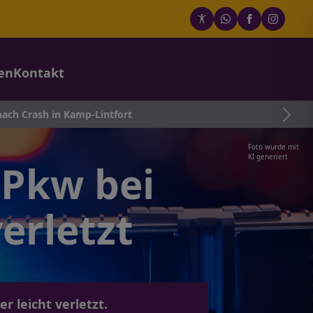
en
Kontakt
amp-Lintfort
Foto wurde mit
KI generiert
 Pkw bei
erletzt
 leicht verletzt.