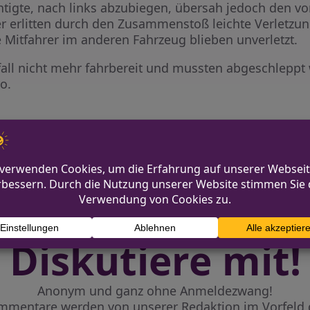
tigte, nach links abzubiegen, übersah jedoch den vo
hrer erlitten durch den Zusammenstoß leichte Verlet
 Mitfahrer im anderen Fahrzeug blieben unverletzt.
ll nicht mehr fahrbereit und mussten abgeschlepp
o.
E-Scooter-Fahrerin in Mün
Diskutiere mit!
Anonym und ganz ohne Anmeldezwang!
mmentare werden von unserer Redaktion im Vorfeld 