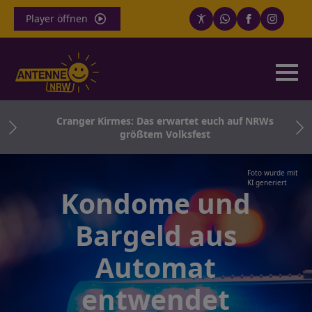
Player öffnen
kt
Cranger Kirmes: Das erwartet euch auf NRWs
größtem Volksfest
Foto wurde mit
KI generiert
Kondome und
Bargeld aus
Automat
entwendet