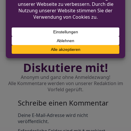
Lienen: Ballenpresse in Brand, Ursache
unbekannt
NÄCHSTER BEITRAG
Polizei berät zu Verkehrssicherheit und
Einbruchsprävention
Diskutiere mit!
Anonym und ganz ohne Anmeldezwang!
Alle Kommentare werden von unserer Redaktion im
Vorfeld geprüft.
Schreibe einen Kommentar
Alternative:
Deine E-Mail-Adresse wird nicht
veröffentlicht.