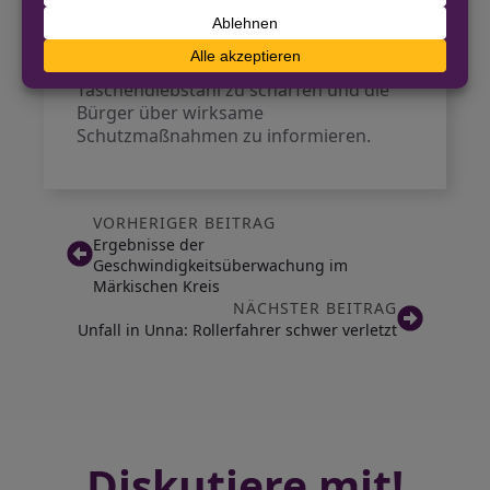
ungewollte Vorfälle zu vermeiden. Diese
Initiative ist Teil eines größeren
Bestrebens, das Bewusstsein für
Taschendiebstahl zu schärfen und die
Bürger über wirksame
Schutzmaßnahmen zu informieren.
VORHERIGER BEITRAG
Ergebnisse der
Geschwindigkeitsüberwachung im
Märkischen Kreis
NÄCHSTER BEITRAG
Unfall in Unna: Rollerfahrer schwer verletzt
Diskutiere mit!