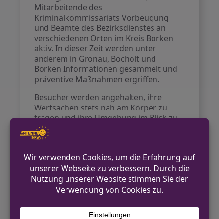
Mitarbeitende des
Kriminalkommissariats Vorbeugung
und Beamte des Bezirksdienstes an
verschiedenen Orten im Kreis Borken
aktiv. In dieser Zeit werden unter
anderem in Gronau, Bocholt und
Borken Informationen gesammelt und
präventive Maßnahmen ergriffen.
Besucher werden angehalten, ihre
Wertsachen stets nah am Körper zu
tragen und ihre Umgebung im Blick zu
behalten. Um die Bevölkerung
bestmöglich zu informieren, werden
Piktogramme auf den Boden gesprüht
sowie Informationsflyer verteilt, die
einfache Tipps zum Schutz vor Diebstahl
enthalten.
Die Polizei appelliert an alle,
aufmerksam zu sein und
Sicherheitshinweise zu beachten, um