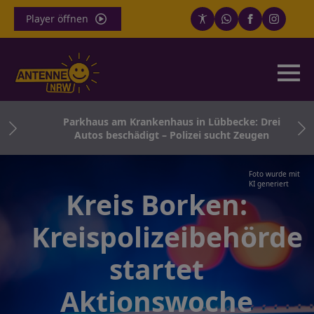
Player öffnen
r
Parkhaus am Krankenhaus in Lübbecke: Drei
Autos beschädigt – Polizei sucht Zeugen
Foto wurde mit
KI generiert
Kreis Borken:
Kreispolizeibehörde
startet
Aktionswoche