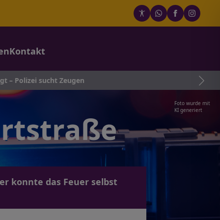
en
Kontakt
i sucht Zeugen
Foto wurde mit
KI generiert
rtstraße
r konnte das Feuer selbst