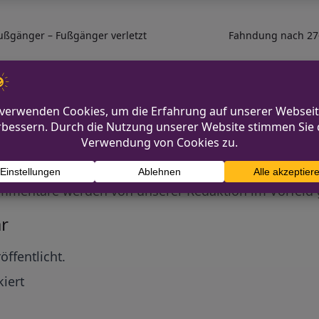
Fußgänger – Fußgänger verletzt
Fahndung nach 27-
Diskutiere mit!
Anonym und ganz ohne Anmeldezwang!
mmentare werden von unserer Redaktion im Vorfeld 
r
öffentlicht.
iert