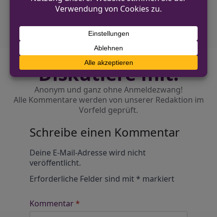
Nettetal
Diskutiere mit!
Anonym und ganz ohne Anmeldezwang!
Alle Kommentare werden von unserer Redaktion im
Vorfeld geprüft.
Schreibe einen Kommentar
Alternative:
Deine E-Mail-Adresse wird nicht
veröffentlicht.
Erforderliche Felder sind mit
*
markiert
Kommentar
*