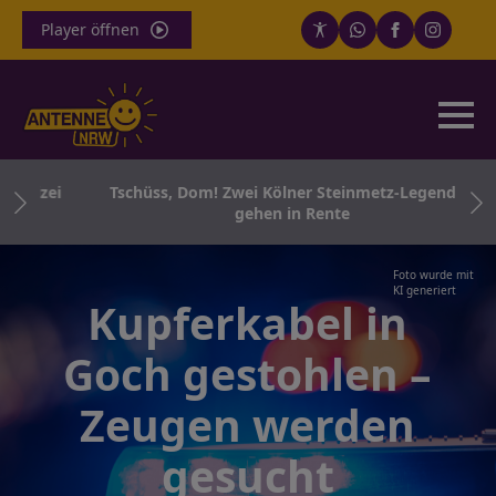
Player öffnen
olizei
Tschüss, Dom! Zwei Kölner Steinmetz-Legenden
gehen in Rente
Foto wurde mit
KI generiert
Kupferkabel in
Goch gestohlen –
Zeugen werden
gesucht