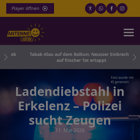
Player öffnen
odieb
Tabak-Klau auf dem Balkon: Neusser Einbrecher
auf frischer Tat ertappt
Foto wurde mit
KI generiert
Ladendiebstahl in
Erkelenz – Polizei
sucht Zeugen
11. Mai 2026