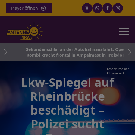
Player öffnen
 in
Sekundenschlaf an der Autobahnausfahrt: Opel-
Kombi kracht frontal in Ampelmast in Troisdorf
Foto wurde mit
KI generiert
Lkw-Spiegel auf
Rheinbrücke
beschädigt –
Polizei sucht