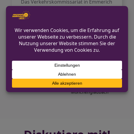
Das Verkehrskommissariat in Emmerich
hat die Ermittlungen aufgenommen und
sucht nach Zeugen, die sachdienliche
Hinweise zum Vorfall oder dem
verursachenden Fahrzeug geben
können.
VORHERIGER BEITRAG
Einbruch am Heiligen Abend in Emmerich:
Schmuck entwendet
NÄCHSTER BEITRAG
Bundespolizei vollstreckt
Untersuchungshaftbefehl am Hauptbahnhof
Mönchengladbach