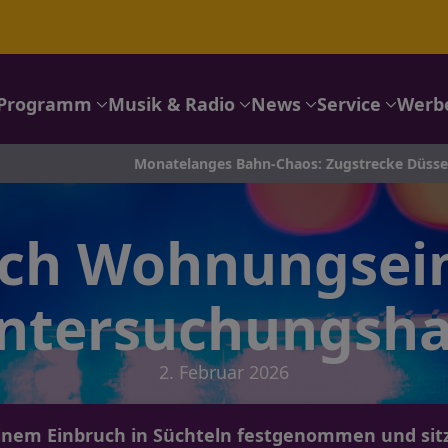
Programm
Musik & Radio
News
Service
Werb
Monatelanges Bahn-Chaos: Zugstrecke Düsseldorf–Köln wird 
ch Wohnungsein
ntersuchungsha
2. Februar 2026
einem Einbruch in Süchteln festgenommen und sit