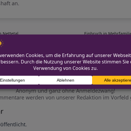
haft an.
n Nettetal
Einbruch in Mehrfamili
Diskutiere mit!
Anonym und ganz ohne Anmeldezwang!
mmentare werden von unserer Redaktion im Vorfeld 
r
öffentlicht.