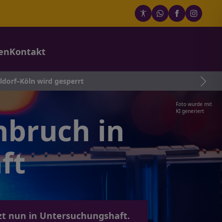
en
Kontakt
gesperrt
Foto wurde mit
KI generiert
bruch in
ft
zt nun in Untersuchungshaft.